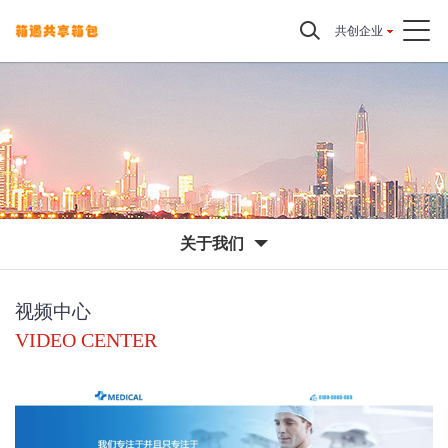
共创企业
关于我们
视频中心
VIDEO CENTER