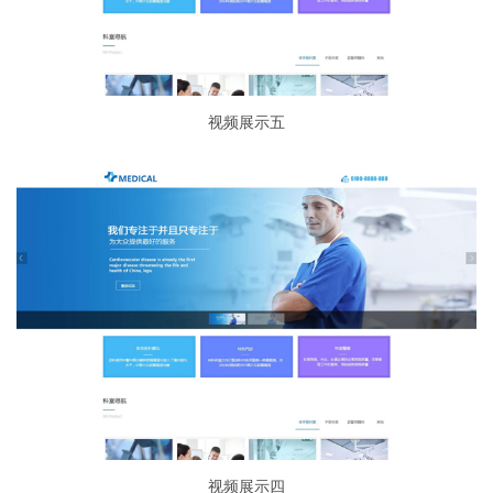
视频展示五
视频展示四