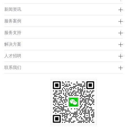
新闻资讯
服务案例
服务支持
解决方案
人才招聘
联系我们